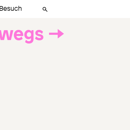
Besuch
Suche
rwegs →