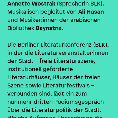
Annette Wostrak
(Sprecherin BLK).
Musikalisch begleitet von
Ali Hasan
und Musiker:innen
der arabischen
Bibliothek
Baynatna
.
Die Berliner Literaturkonferenz (BLK),
in der die Literaturveranstalter·innen
der Stadt –
freie Literaturszene,
institutionell geförderte
Literaturhäuser, Häuser der freien
Szene sowie
Literaturfestivals –
verbunden sind, lädt ein zum
nunmehr dritten Podiumsgespräch
über die Literaturpolitik der Stadt.
Welche Aufgaben übernehmen die