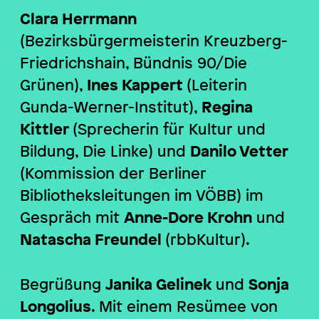
Clara Herrmann
(Bezirksbürgermeisterin Kreuzberg-
Friedrichshain, Bündnis 90/Die
Grünen),
Ines Kappert
(Leiterin
Gunda-Werner-Institut),
Regina
Kittler
(Sprecherin für Kultur und
Bildung, Die Linke) und
Danilo Vetter
(Kommission der Berliner
Bibliotheksleitungen im VÖBB)
im
Gespräch mit
Anne-Dore Krohn
und
Nata
scha Freundel
(rbbKultur).
Begrüßung
Janika Gelinek
und
Sonja
Longolius
.
Mit einem Resümee von