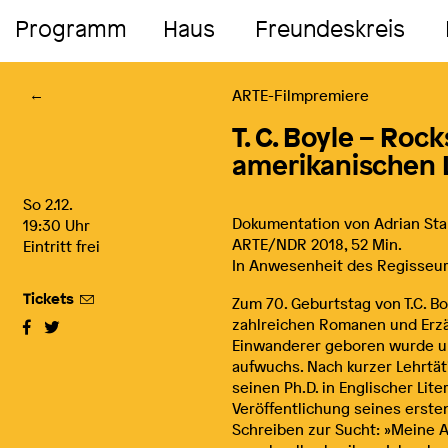
Programm
Haus
Freundeskreis
ARTE-Filmpremiere
←
T. C. Boyle – Roc
amerikanischen L
So 2.12.
Dokumentation von Adrian Sta
19:30
Uhr
ARTE/NDR 2018, 52 Min.
Eintritt frei
In Anwesenheit des Regisseu
Tickets
Zum 70. Geburtstag von T.C. B
zahlreichen Romanen und Erzäh
Einwanderer geboren wurde un
aufwuchs. Nach kurzer Lehrtät
seinen Ph.D. in Englischer Lit
Veröffentlichung seines erst
Schreiben zur Sucht: »Meine A