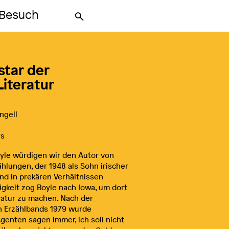
Besuch
Suche
kstar der
iteratur
ngell
rs
oyle würdigen wir den Autor von
lungen, der 1948 als Sohn irischer
d in prekären Verhältnissen
igkeit zog Boyle nach Iowa, um dort
eratur zu machen. Nach der
en Erzählbands 1979 wurde
genten sagen immer, ich soll nicht